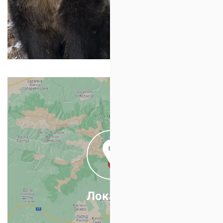
×
+
Къде да ни откриете?
Адрианов Чарк,
2780 Белица, България
открийте локацията в
Google Maps
Локация